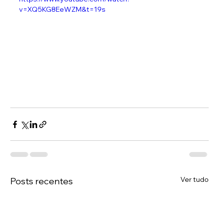
v=XQ5KG8EeWZM&t=19s
Ver tudo
Posts recentes