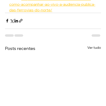
como-acompanhar-ao-vivo-a-audiencia-publica-
das-ferrovias-do-norte/
Ver tudo
Posts recentes