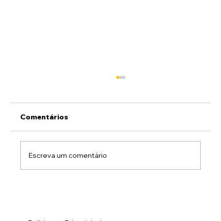
Comentários
Escreva um comentário
Neste Natal, a Petrocity Ferrovias
reafirma seu compromisso com um
Brasil mais integrado,justo e